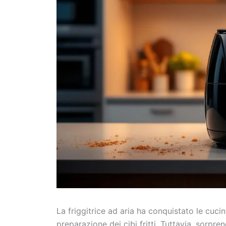
La friggitrice ad aria ha conquistato le cucin
preparazione dei cibi fritti. Tuttavia, sorpr