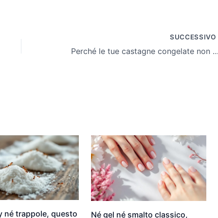
SUCCESSIV
Perché le tue castagne congelate non mantengono il sapor
 né trappole, questo
Né gel né smalto classico,