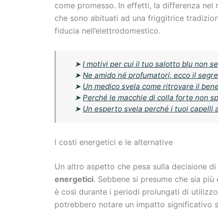
come promesso. In effetti, la differenza nel
che sono abituati ad una friggitrice tradizio
fiducia nell’elettrodomestico.
➤
I motivi per cui il tuo salotto blu non 
➤
Ne amido né profumatori, ecco il segret
➤
Un medico svela come ritrovare il ben
➤
Perché le macchie di colla forte non 
➤
Un esperto svela perché i tuoi capelli 
I costi energetici e le alternative
Un altro aspetto che pesa sulla decisione di
energetici
. Sebbene si presume che sia più 
è così durante i periodi prolungati di utilizz
potrebbero notare un impatto significativo su