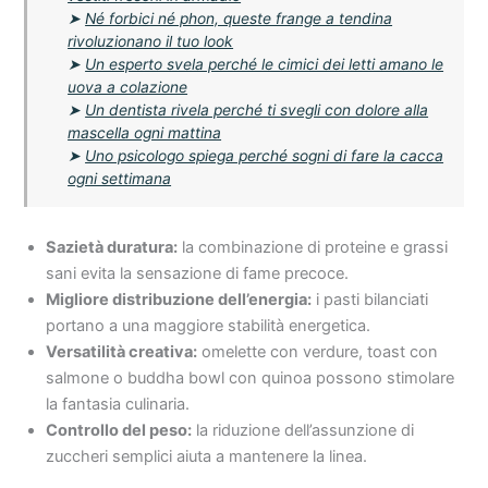
➤
Né forbici né phon, queste frange a tendina
rivoluzionano il tuo look
➤
Un esperto svela perché le cimici dei letti amano le
uova a colazione
➤
Un dentista rivela perché ti svegli con dolore alla
mascella ogni mattina
➤
Uno psicologo spiega perché sogni di fare la cacca
ogni settimana
Sazietà duratura:
la combinazione di proteine e grassi
sani evita la sensazione di fame precoce.
Migliore distribuzione dell’energia:
i pasti bilanciati
portano a una maggiore stabilità energetica.
Versatilità creativa:
omelette con verdure, toast con
salmone o buddha bowl con quinoa possono stimolare
la fantasia culinaria.
Controllo del peso:
la riduzione dell’assunzione di
zuccheri semplici aiuta a mantenere la linea.