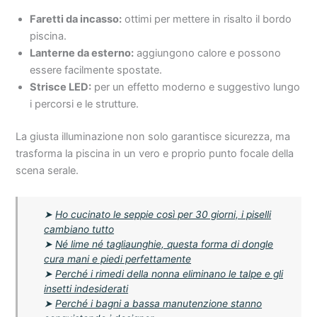
Faretti da incasso:
ottimi per mettere in risalto il bordo
piscina.
Lanterne da esterno:
aggiungono calore e possono
essere facilmente spostate.
Strisce LED:
per un effetto moderno e suggestivo lungo
i percorsi e le strutture.
La giusta illuminazione non solo garantisce sicurezza, ma
trasforma la piscina in un vero e proprio punto focale della
scena serale.
➤
Ho cucinato le seppie così per 30 giorni, i piselli
cambiano tutto
➤
Né lime né tagliaunghie, questa forma di dongle
cura mani e piedi perfettamente
➤
Perché i rimedi della nonna eliminano le talpe e gli
insetti indesiderati
➤
Perché i bagni a bassa manutenzione stanno