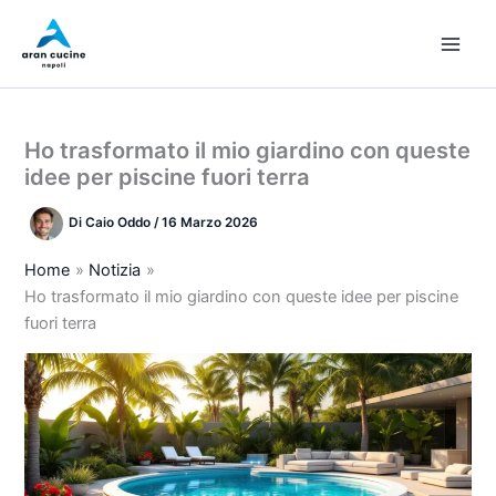
Vai
al
contenuto
Ho trasformato il mio giardino con queste
idee per piscine fuori terra
Di
Caio Oddo
/
16 Marzo 2026
Home
Notizia
Ho trasformato il mio giardino con queste idee per piscine
fuori terra