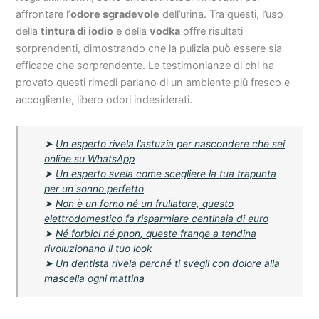
affrontare l’
odore sgradevole
dell’urina. Tra questi, l’uso
della
tintura di iodio
e della
vodka
offre risultati
sorprendenti, dimostrando che la pulizia può essere sia
efficace che sorprendente. Le testimonianze di chi ha
provato questi rimedi parlano di un ambiente più fresco e
accogliente, libero odori indesiderati.
➤
Un esperto rivela l’astuzia per nascondere che sei
online su WhatsApp
➤
Un esperto svela come scegliere la tua trapunta
per un sonno perfetto
➤
Non è un forno né un frullatore, questo
elettrodomestico fa risparmiare centinaia di euro
➤
Né forbici né phon, queste frange a tendina
rivoluzionano il tuo look
➤
Un dentista rivela perché ti svegli con dolore alla
mascella ogni mattina