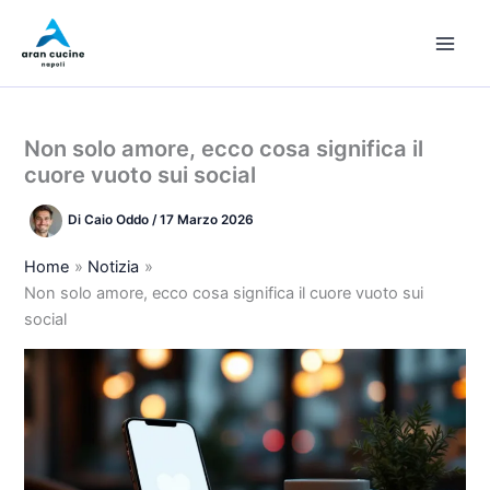
Vai
al
contenuto
Non solo amore, ecco cosa significa il
cuore vuoto sui social
Di
Caio Oddo
/
17 Marzo 2026
Home
Notizia
Non solo amore, ecco cosa significa il cuore vuoto sui
social