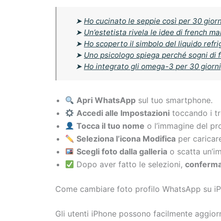
➤
Ho cucinato le seppie così per 30 giorni
➤
Un’estetista rivela le idee di french m
➤
Ho scoperto il simbolo del liquido refr
➤
Uno psicologo spiega perché sogni di 
➤
Ho integrato gli omega-3 per 30 giorni,
Apri WhatsApp
sul tuo smartphone.
Accedi alle Impostazioni
toccando i tre
Tocca il tuo nome
o l’immagine del pro
Seleziona l’icona Modifica
per caricar
Scegli foto dalla galleria
o scatta un’i
Dopo aver fatto le selezioni,
conferma
Come cambiare foto profilo WhatsApp su i
Gli utenti iPhone possono facilmente aggior