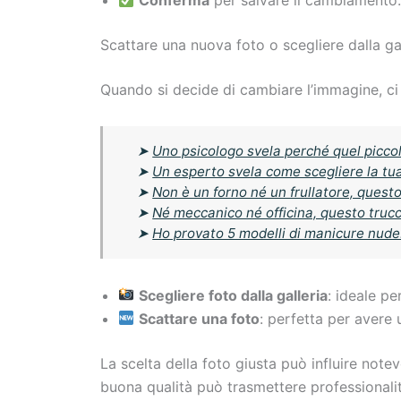
Conferma
per salvare il cambiamento
Scattare una nuova foto o scegliere dalla ga
Quando si decide di cambiare l’immagine, ci 
➤
Uno psicologo svela perché quel piccol
➤
Un esperto svela come scegliere la tu
➤
Non è un forno né un frullatore, quest
➤
Né meccanico né officina, questo trucc
➤
Ho provato 5 modelli di manicure nude:
Scegliere foto dalla galleria
: ideale p
Scattare una foto
: perfetta per avere
La scelta della foto giusta può influire notev
buona qualità può trasmettere professionalità 