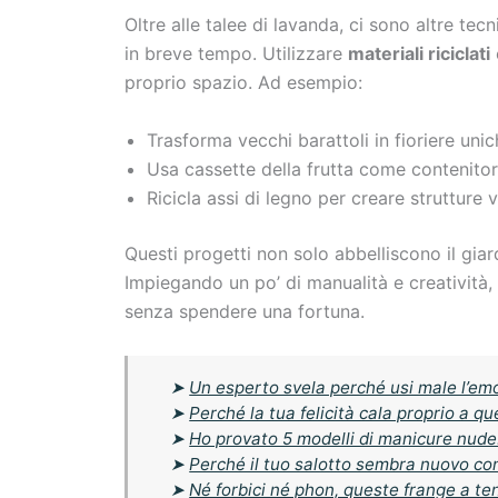
Oltre alle talee di lavanda, ci sono altre te
in breve tempo. Utilizzare
materiali riciclati
proprio spazio. Ad esempio:
Trasforma vecchi barattoli in fioriere unic
Usa cassette della frutta come contenitori 
Ricicla assi di legno per creare strutture ve
Questi progetti non solo abbelliscono il gia
Impiegando un po’ di manualità e creatività,
senza spendere una fortuna.
➤
Un esperto svela perché usi male l’emoj
➤
Perché la tua felicità cala proprio a q
➤
Ho provato 5 modelli di manicure nude:
➤
Perché il tuo salotto sembra nuovo co
➤
Né forbici né phon, queste frange a ten