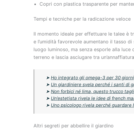
Copri con plastica trasparente per manten
Tempi e tecniche per la radicazione veloce
Il momento ideale per effettuare le talee è tr
e l’umidità favorevole aumentano il tasso di
luogo luminoso, ma senza esporle alla luce di
terreno e lascia asciugare tra un’annaffiatura
➤
Ho integrato gli omega-3 per 30 giorni,
➤
Un giardiniere svela perché i santi di g
➤
Non forbici né lima, questo trucco tag
➤
Un’estetista rivela le idee di french m
➤
Uno psicologo rivela perché guardare l’
Altri segreti per abbellire il giardino