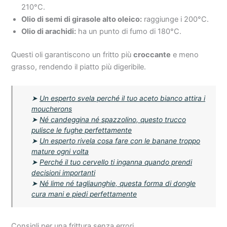
210°C.
Olio di semi di girasole alto oleico:
raggiunge i 200°C.
Olio di arachidi:
ha un punto di fumo di 180°C.
Questi oli garantiscono un fritto più
croccante
e meno
grasso, rendendo il piatto più digeribile.
➤
Un esperto svela perché il tuo aceto bianco attira i
moucherons
➤
Né candeggina né spazzolino, questo trucco
pulisce le fughe perfettamente
➤
Un esperto rivela cosa fare con le banane troppo
mature ogni volta
➤
Perché il tuo cervello ti inganna quando prendi
decisioni importanti
➤
Né lime né tagliaunghie, questa forma di dongle
cura mani e piedi perfettamente
Consigli per una frittura senza errori