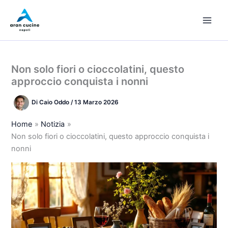
Vai
al
contenuto
Non solo fiori o cioccolatini, questo
approccio conquista i nonni
Di
Caio Oddo
/
13 Marzo 2026
Home
Notizia
Non solo fiori o cioccolatini, questo approccio conquista i
nonni